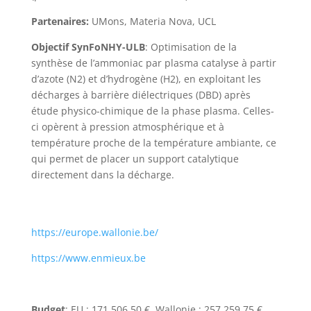
Partenaires
:
UMons, Materia Nova, UCL
Objectif
SynFoNHY
-ULB
: Optimisation de la
synthèse de l’ammoniac par plasma catalyse à partir
d’azote (N2) et d’hydrogène (H2), en exploitant les
décharges à barrière diélectriques (DBD) après
étude physico-chimique de la phase plasma. Celles-
ci opèrent à pression atmosphérique et à
température proche de la température ambiante, ce
qui permet de placer un support catalytique
directement dans la décharge.
https://europe.wallonie.be/
https://www.enmieux.be
Budget
: EU : 171.506,50 €, Wallonie : 257.259,75 €