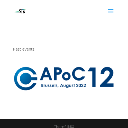
Past events:
ChemSIN©